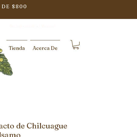
 DE $800
Buying outside of Mexico?
Tienda
Acerca De
acto de Chilcuague
álsamo