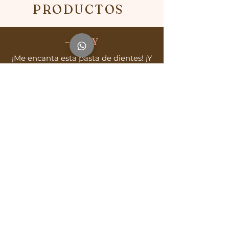
PRODUCTO
S
– SUZY
¡Me encanta esta pasta de dientes! ¡Y
el fabricante/vendedor es fenomenal
al entregarlo rápidamente! ¡Gracias!
– RITCHIE R.
¡Me encanta este extracto! Es la
sensación natural en la boca del “pop
rock”, ¡pero esto en realidad ayuda a
tus dientes y mucho más! Gracias por
crear esto.